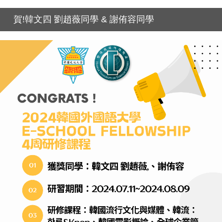
賀!韓文四 劉趙薇同學 & 謝侑容同學