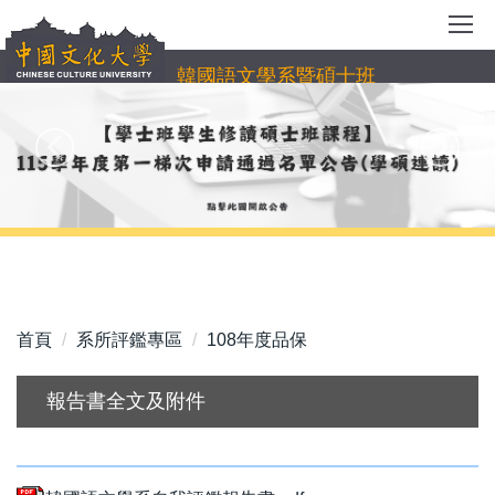
跳
到
主
韓國語文學系暨碩士班
要
內
容
區
首頁
系所評鑑專區
108年度品保
報告書全文及附件