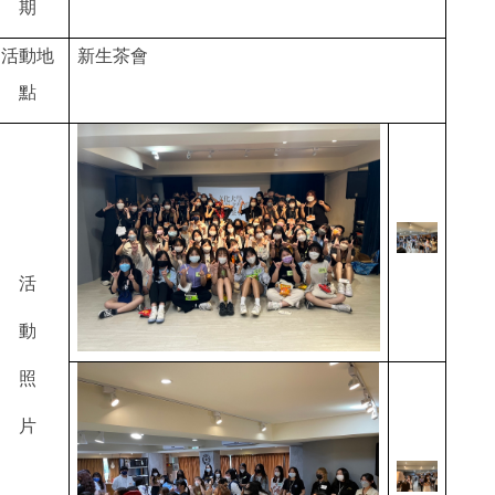
期
活動地
新生茶會
點
活
動
照
片