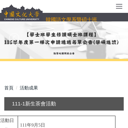
跳
到
主
韓國語文學系暨碩士班
要
內
容
區
首頁
活動成果
111-1新生茶會活動
活動日
111
年9月5日