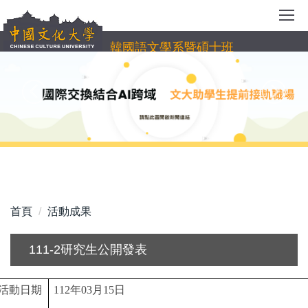
跳
到
主
韓國語文學系暨碩士班
要
內
容
區
首頁
活動成果
111-2研究生公開發表
活動日期
112
年03月15日