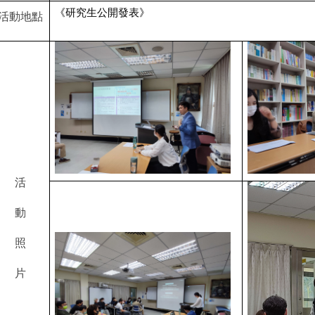
《研究生公開發表》
活動地點
活
動
照
片