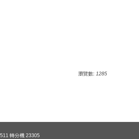
瀏覽數:
1285
11 轉分機 23305