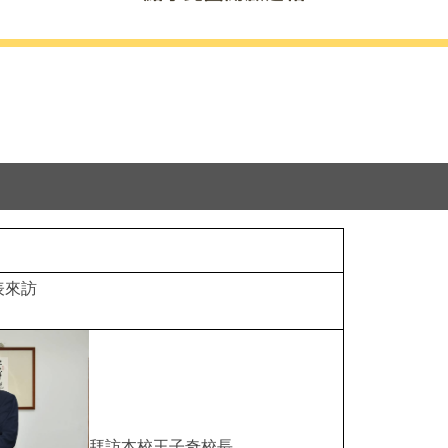
表來訪
拜訪本校王子奇校長