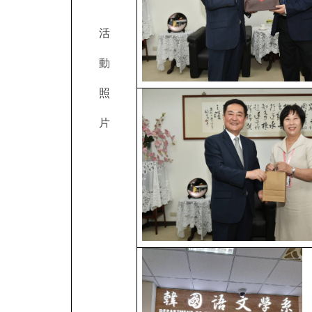
活
動
照
片