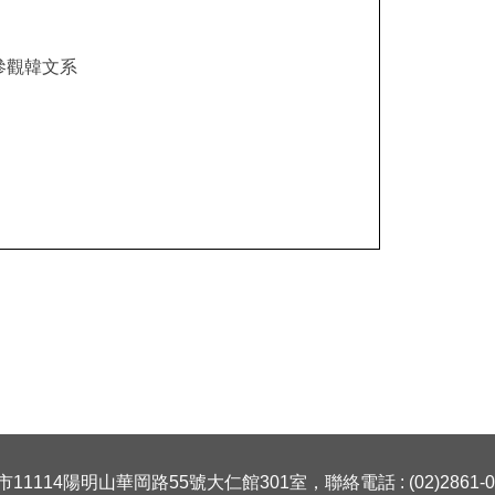
參觀韓文系
11114陽明山華岡路55號大仁館301室，聯絡電話 : (02)2861-05