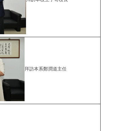
拜訪本系鄭潤道主任