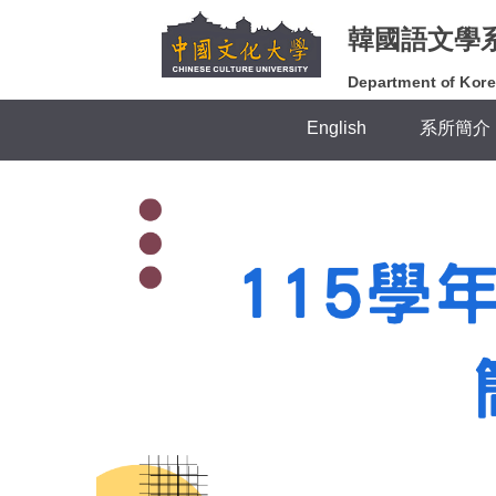
跳
韓國語文學
到
主
Department of Kore
要
內
English
系所簡介
容
區