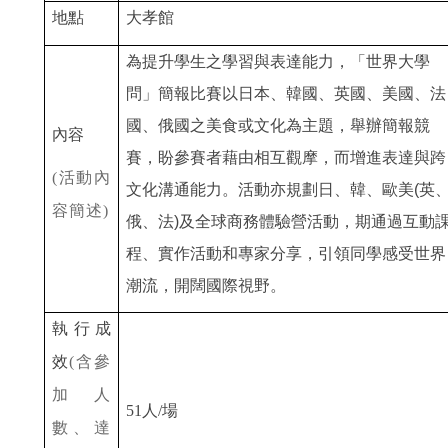
地點
大孝館
為提升學生之學習與表達能力，「世界大學
問」簡報比賽以日本、韓國、英國、美國、法
國、俄國之美食或文化為主題，舉辦簡報競
內容
賽，盼參賽者藉由相互觀摩，而增進表達與跨
(
活動內
文化溝通能力。活動亦規劃日、韓、歐美(英
容簡述
)
俄、法)及全球商務體驗營活動，期通過互動
程、實作活動和專家分享，引領同學感受世界
潮流，開闊國際視野。
執行成
效
(
含參
加人
51
人
/
場
數、達