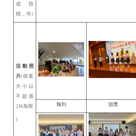
成指
標
…
等
)
活動照
片
(
檔案
大小以
不超過
報到
頒獎
2M
為限
)