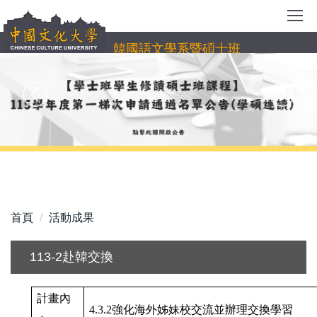
跳
到
主
韓國語文學系暨碩士班
要
內
容
區
首頁
活動成果
113-2赴韓交換
計畫內
4.3.2
強化海外姊妹校交流並辦理交換學習