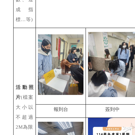
成指
標
…
等
)
活動照
片
(
檔案
大小以
報到台
簽到中
不超過
2M
為限