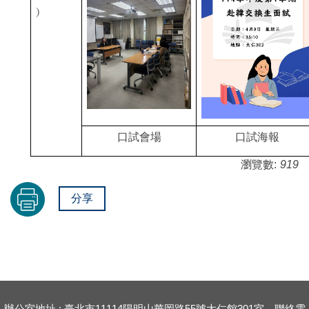
)
口試會場
口試海報
瀏覽數:
919
分享
辦公室地址 : 臺北市11114陽明山華岡路55號大仁館301室，聯絡電