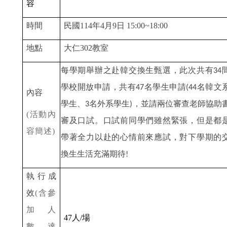
容
時間
民國114年4月9日 15:00~18:00
地點
大仁302教室
每學期舉辦之赴韓交換生甄選，此次共有
34
學校開放申請，共有
名學生申請
名韓文
47
(44
內容
學生、
名外系學生
，並請兩位審查老師協助
3
)
(
活動內
審及口試。口試前同學們雖然緊張，但是都
容簡述
)
帶著全力以赴的心情前來應試，對下學期的
換生生活充滿期待
!
執行成
效
(
含參
加人
47
人
/
場
數、達