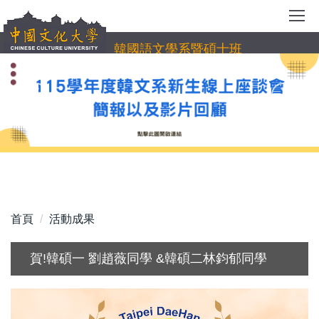
跳
到
主
韓國語文學系暨碩士班
要
內
容
區
首頁
活動成果
賀!韓碩一 劉趙薇同學 &韓碩二林鈞郁同學