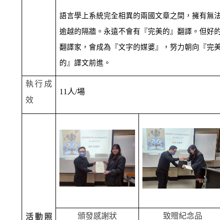
語言學上系統完全相異的兩國文章之間，擁有無
逾越的隔牆。永遠不會有『完美的』翻譯。但好
翻譯家，會成為『文字的媒婆』，努力朝向『完
的』譯文前進。
執行成
11
人
/
場
效
頒發感謝狀
致贈紀念品
活動照