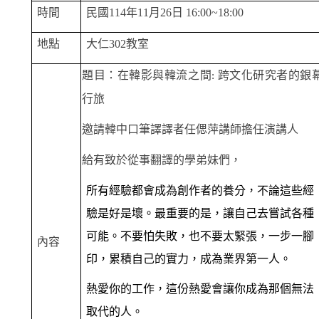
時間
民國
114
年
11
月
26
日
16:00~18:00
地點
大仁
302
教室
題目：在韓影與韓流之間
跨文化研究者的銀
:
行旅
邀請韓中口筆譯譯者任偲萍講師擔任演講人
給有致於從事翻譯的學弟妹們，
所有經驗都會成為創作者的養分，不論這些經
驗是好是壞。最重要的是，讓自己去嘗試各種
可能。不要怕失敗，也不要太緊張，一步一腳
內容
印，累積自己的實力，成為業界第一人。
熱愛你的工作，這份熱愛會讓你成為那個無法
取代的人。