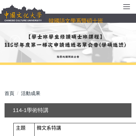
跳
到
主
韓國語文學系暨碩士班
要
內
容
區
首頁
活動成果
114-1學術特講
主題
韓文系特講