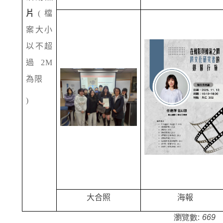
片
(
檔
案大小
以不超
過
2M
為限
)
大合照
海報
瀏覽數:
669