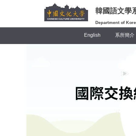
跳
韓國語文學
到
主
Department of Kore
要
內
English
系所簡介
容
區